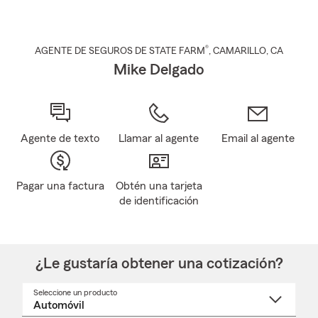
®
AGENTE DE SEGUROS DE STATE FARM
,
CAMARILLO
, CA
Mike Delgado
Agente de texto
Llamar al agente
Email al agente
Pagar una factura
Obtén una tarjeta
de identificación
¿Le gustaría obtener una cotización?
Seleccione un producto
Seleccione
un
nombre