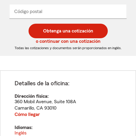
de
producto
del
Código postal
Ingresa
Ingresa
_____
menú
un
un
desplegable
código
código
postal
postal
Obtenga una cotización
de
de
5
5
o continuar con una cotización
dígitos
dígitos
Todas las cotizaciones y documentos serán proporcionados en inglés.
Detalles de la oficina:
Dirección física:
360 Mobil Avenue, Suite 108A
Camarillo
,
CA
93010
Cómo llegar
Idiomas:
Inglés