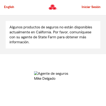
Pasar
al
English
Iniciar Sesión
contenido
principal
Comienzo
del
Algunos productos de seguros no están disponibles
contenido
actualmente en California. Por favor, comuníquese
principal
con su agente de State Farm para obtener más
información.